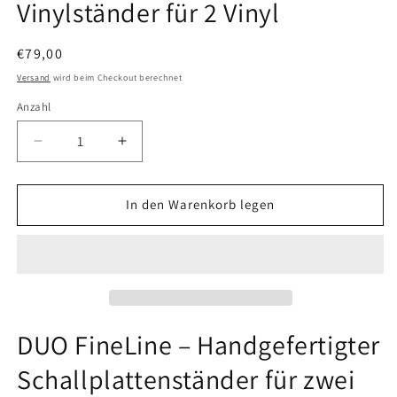
Vinylständer für 2 Vinyl
Normaler
€79,00
Preis
Versand
wird beim Checkout berechnet
Anzahl
Verringere
Erhöhe
die
die
Menge
Menge
für
für
In den Warenkorb legen
Schallplattenständer
Schallplattenständer
DUO
DUO
FineLine
FineLine
aus
aus
Eiche
Eiche
und
und
Walnuss
Walnuss
DUO FineLine – Handgefertigter
|
|
Schallplattenständer für zwei
Vinylhalter
Vinylhalter
für
für