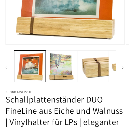
Medien
M
1
2
in
in
Modal
M
öffnen
ö
PHONOTASTISCH
Schallplattenständer DUO
FineLine aus Eiche und Walnuss
| Vinylhalter für LPs | eleganter