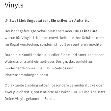
Vinyls
LPs
LPs
|
|
eleganter
eleganter
Vinylständer
Vinylständer
🎵
Zwei Lieblingsplatten. Ein stilvoller Auftritt.
für
für
2
2
Der handgefertigte Schallplattenständer
DUO FineLine
Vinyl
Vinyl
wurde für Vinyl-Liebhaber entwickelt, die ihre Schätze nicht
im Regal verstecken, sondern stilvoll präsentieren möchten.
Durch die Kombination aus edler Eiche und amerikanischer
Walnuss entsteht ein zeitloses Design, das perfekt zu
modernen Wohnräumen, HiFi-Setups und
Plattensammlungen passt.
Ob aktuelle Lieblingsalben, besondere Sammlerstücke oder
zwei gleichzeitig präsentierte Klassiker – DUO FineLine setzt
Deine Vinyls gekonnt in Szene.